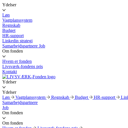
Ydelser
Løn
Vagtplanssystem
Regnskab
Budget
HR-support
Linkedin strategi
Samarbejdspartnere
Job
Om fonden
Hvem er fonden
Livsværk-fondens pris
Kontakt
Ydelser
Ydelser
Løn
Vagtplanssystem
Regnskab
Budget
HR-support
Link
Samarbejdspartnere
Job
Om fonden
Om fonden