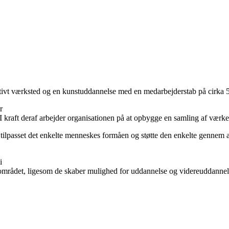
ivt værksted og en kunstuddannelse med en medarbejderstab på cirka 
r
r. I kraft deraf arbejder organisationen på at opbygge en samling af vær
lpasset det enkelte menneskes formåen og støtte den enkelte gennem afp
i
 området, ligesom de skaber mulighed for uddannelse og videreuddanne