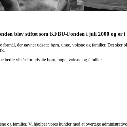
Fonden blev stiftet som KFBU-Fonden i juli 2000 og er
formål, der gavner udsatte børn, unge, voksne og familier. Det sker bl.
rk.
be bedre vilkår for udsatte børn, unge, voksne og familier.
ksne og familier. Vi hjælper vores kunder med at overtage administrati