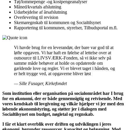
Tøj/lommepenge -og kostpengeanalyser
Måned/kvartals afslutning
Udarbejdelse af årsafslutning
Overlevering til revision
Skemaregnskab til kommunen og Socialtilsynet
Rapportering til kommunen, styrelser, Tilbudsportal m.fl.
Vi havde brug for en leverandør, der bare var god til at
løfte opgaven. Vi har haft en følelse af lettelse over at
outsource til LIVSVÆRK-Fonden, så vi ikke selv på
samme måde behøver at holde os opdaterede om
gældende love og regler. Vi er blevet taget i hånden, og
er helt trygge ved, at opgaverne bliver løst
— Sille Fusager, Kirkefondet
Som institution eller organisation på socialområdet har I brug
for en økonomi, der er både gennemsigtig og retvisende. Med
vores kendskab til lovgivning og vilkår hjælper vi jer med den
løbende økonomistyring, og støtter jer i dialogen med
Socialtilsynet om budget, nøgletal og regnskab.
I får et klart overblik over driften og udviklingen i jeres
økonomi, herunder ressourcer, kapacitet og belægning. Med