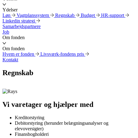
Ydelser
Løn
Vagtplanssystem
Regnskab
Budget
HR-support
Linkedin strategi
Samarbejdspartnere
Job
Om fonden
Om fonden
Hvem er fonden
Livsværk-fondens pris
Kontakt
Regnskab
Vi varetager og hjælper med
Kreditorstyring
Debitorstyring (herunder belægningsanalyser og
elevoversigter)
Finansbogholderi