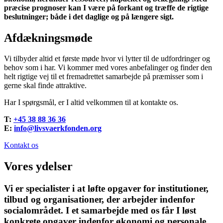
præcise prognoser kan I være på forkant og træffe de rigtige
beslutninger; både i det daglige og på længere sigt.
Afdækningsmøde
Vi tilbyder altid et første møde hvor vi lytter til de udfordringer og
behov som i har. Vi kommer med vores anbefalinger og finder den
helt rigtige vej til et fremadrettet samarbejde på præmisser som i
gerne skal finde attraktive.
Har I spørgsmål, er I altid velkommen til at kontakte os.
T:
+45 38 88 36 36
E:
info@livsvaerkfonden.org
Kontakt os
Vores ydelser
Vi er specialister i at løfte opgaver for institutioner,
tilbud og organisationer, der arbejder indenfor
socialområdet. I et samarbejde med os får I løst
konkrete opgaver indenfor økonomi og personale,