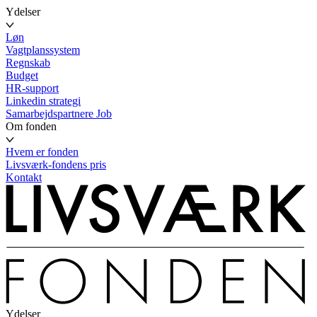
Ydelser
Løn
Vagtplanssystem
Regnskab
Budget
HR-support
Linkedin strategi
Samarbejdspartnere
Job
Om fonden
Hvem er fonden
Livsværk-fondens pris
Kontakt
Ydelser