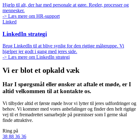
Hjælp til alt, der har med personale at gøre. Regler, processer og
mennesker.
-> Læs mere om HR-support
Linked
LinkedIn strategi
Brug LinkedIn til at blive synlig for den rigtige målgruppe. Vi
hjælper jer godt i gang med jeres side.
-> Læs mere om LinkedIn strategi
Vi er blot et opkald væk
Har I spørgsmål eller ønsker at aftale et møde, er I
altid velkommen til at kontakte os.
Vi tilbyder altid et første møde hvor vi lytter til jeres udfordringer og
behov. Vi kommer med vores anbefalinger og finder den helt rigtige
vej til et fremadrettet samarbejde på præmisser som I gerne skal
finde attraktive.
Ring på
38 88 36 36