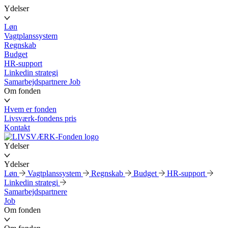
Ydelser
Løn
Vagtplanssystem
Regnskab
Budget
HR-support
Linkedin strategi
Samarbejdspartnere
Job
Om fonden
Hvem er fonden
Livsværk-fondens pris
Kontakt
Ydelser
Ydelser
Løn
Vagtplanssystem
Regnskab
Budget
HR-support
Linkedin strategi
Samarbejdspartnere
Job
Om fonden