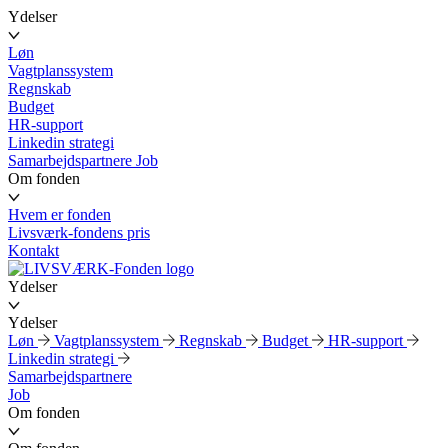
Ydelser
Løn
Vagtplanssystem
Regnskab
Budget
HR-support
Linkedin strategi
Samarbejdspartnere
Job
Om fonden
Hvem er fonden
Livsværk-fondens pris
Kontakt
Ydelser
Ydelser
Løn
Vagtplanssystem
Regnskab
Budget
HR-support
Linkedin strategi
Samarbejdspartnere
Job
Om fonden