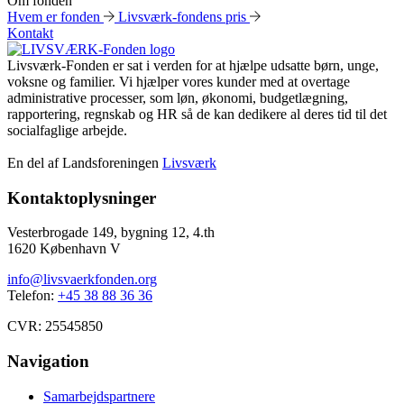
Om fonden
Hvem er fonden
Livsværk-fondens pris
Kontakt
Livsværk-Fonden er sat i verden for at hjælpe udsatte børn, unge,
voksne og familier. Vi hjælper vores kunder med at overtage
administrative processer, som løn, økonomi, budgetlægning,
rapportering, regnskab og HR så de kan dedikere al deres tid til det
socialfaglige arbejde.
En del af Landsforeningen
Livsværk
Kontaktoplysninger
Vesterbrogade 149, bygning 12, 4.th
1620 København V
info@livsvaerkfonden.org
Telefon:
+45 38 88 36 36
CVR: 25545850
Navigation
Samarbejdspartnere