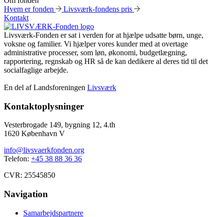
Om fonden
Hvem er fonden
Livsværk-fondens pris
Kontakt
Livsværk-Fonden er sat i verden for at hjælpe udsatte børn, unge,
voksne og familier. Vi hjælper vores kunder med at overtage
administrative processer, som løn, økonomi, budgetlægning,
rapportering, regnskab og HR så de kan dedikere al deres tid til det
socialfaglige arbejde.
En del af Landsforeningen
Livsværk
Kontaktoplysninger
Vesterbrogade 149, bygning 12, 4.th
1620 København V
info@livsvaerkfonden.org
Telefon:
+45 38 88 36 36
CVR: 25545850
Navigation
Samarbejdspartnere