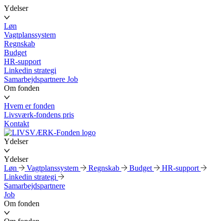
Ydelser
Løn
Vagtplanssystem
Regnskab
Budget
HR-support
Linkedin strategi
Samarbejdspartnere
Job
Om fonden
Hvem er fonden
Livsværk-fondens pris
Kontakt
Ydelser
Ydelser
Løn
Vagtplanssystem
Regnskab
Budget
HR-support
Linkedin strategi
Samarbejdspartnere
Job
Om fonden