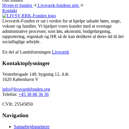
Om fonden
Hvem er fonden
Livsværk-fondens pris
Kontakt
Livsværk-Fonden er sat i verden for at hjælpe udsatte børn, unge,
voksne og familier. Vi hjælper vores kunder med at overtage
administrative processer, som løn, økonomi, budgetlægning,
rapportering, regnskab og HR så de kan dedikere al deres tid til det
socialfaglige arbejde.
En del af Landsforeningen
Livsværk
Kontaktoplysninger
Vesterbrogade 149, bygning 12, 4.th
1620 København V
info@livsvaerkfonden.org
Telefon:
+45 38 88 36 36
CVR: 25545850
Navigation
Samarbejdspartnere