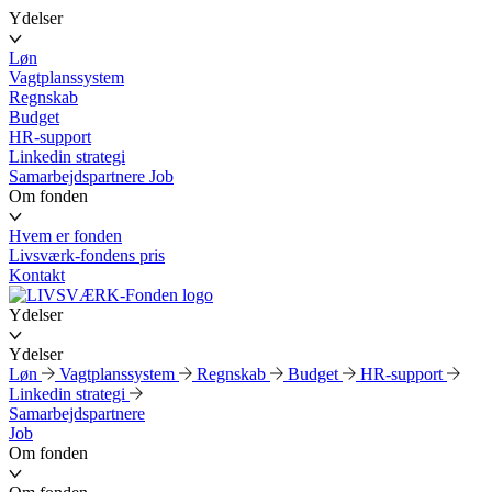
Ydelser
Løn
Vagtplanssystem
Regnskab
Budget
HR-support
Linkedin strategi
Samarbejdspartnere
Job
Om fonden
Hvem er fonden
Livsværk-fondens pris
Kontakt
Ydelser
Ydelser
Løn
Vagtplanssystem
Regnskab
Budget
HR-support
Linkedin strategi
Samarbejdspartnere
Job
Om fonden