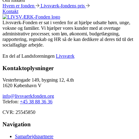
Om fonden
Hvem er fonden
Livsværk-fondens pris
Kontakt
Livsværk-Fonden er sat i verden for at hjælpe udsatte børn, unge,
voksne og familier. Vi hjælper vores kunder med at overtage
administrative processer, som løn, økonomi, budgetlægning,
rapportering, regnskab og HR så de kan dedikere al deres tid til det
socialfaglige arbejde.
En del af Landsforeningen
Livsværk
Kontaktoplysninger
Vesterbrogade 149, bygning 12, 4.th
1620 København V
info@livsvaerkfonden.org
Telefon:
+45 38 88 36 36
CVR: 25545850
Navigation
Samarbejdspartnere