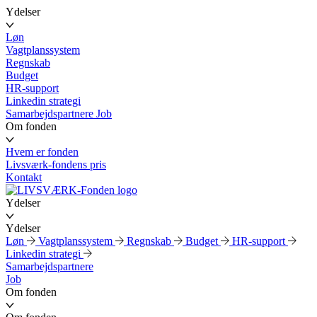
Ydelser
Løn
Vagtplanssystem
Regnskab
Budget
HR-support
Linkedin strategi
Samarbejdspartnere
Job
Om fonden
Hvem er fonden
Livsværk-fondens pris
Kontakt
Ydelser
Ydelser
Løn
Vagtplanssystem
Regnskab
Budget
HR-support
Linkedin strategi
Samarbejdspartnere
Job
Om fonden