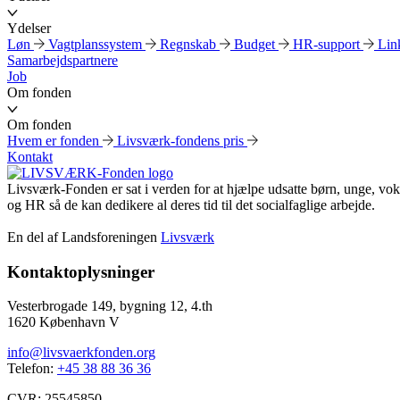
Ydelser
Løn
Vagtplanssystem
Regnskab
Budget
HR-support
Link
Samarbejdspartnere
Job
Om fonden
Om fonden
Hvem er fonden
Livsværk-fondens pris
Kontakt
Livsværk-Fonden er sat i verden for at hjælpe udsatte børn, unge, vo
og HR så de kan dedikere al deres tid til det socialfaglige arbejde.
En del af Landsforeningen
Livsværk
Kontaktoplysninger
Vesterbrogade 149, bygning 12, 4.th
1620 København V
info@livsvaerkfonden.org
Telefon:
+45 38 88 36 36
CVR: 25545850