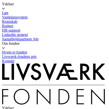
Ydelser
Løn
Vagtplanssystem
Regnskab
Budget
HR-support
Linkedin strategi
Samarbejdspartnere
Job
Om fonden
Hvem er fonden
Livsværk-fondens pris
Kontakt
Ydelser