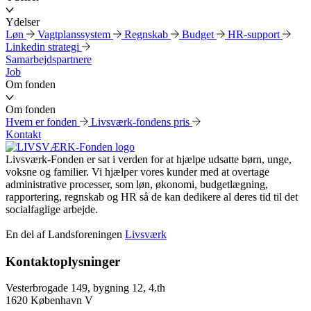
Ydelser
Løn
Vagtplanssystem
Regnskab
Budget
HR-support
Linkedin strategi
Samarbejdspartnere
Job
Om fonden
Om fonden
Hvem er fonden
Livsværk-fondens pris
Kontakt
Livsværk-Fonden er sat i verden for at hjælpe udsatte børn, unge,
voksne og familier. Vi hjælper vores kunder med at overtage
administrative processer, som løn, økonomi, budgetlægning,
rapportering, regnskab og HR så de kan dedikere al deres tid til det
socialfaglige arbejde.
En del af Landsforeningen
Livsværk
Kontaktoplysninger
Vesterbrogade 149, bygning 12, 4.th
1620 København V