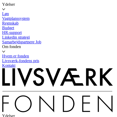
Ydelser
Løn
Vagtplanssystem
Regnskab
Budget
HR-support
Linkedin strategi
Samarbejdspartnere
Job
Om fonden
Hvem er fonden
Livsværk-fondens pris
Kontakt
Ydelser