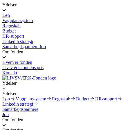
Ydelser
Løn
Vagtplanssystem
Regnskab
Budget
HR-support
Linkedin strategi
Samarbejdspartnere
Job
Om fonden
Hvem er fonden
Livsværk-fondens pris
Kontakt
Ydelser
Ydelser
Løn
Vagtplanssystem
Regnskab
Budget
HR-support
Linkedin strategi
Samarbejdspartnere
Job
Om fonden