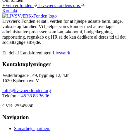
Om fonden
Hvem er fonden
Livsværk-fondens pris
Kontakt
Livsværk-Fonden er sat i verden for at hjælpe udsatte børn, unge,
voksne og familier. Vi hjælper vores kunder med at overtage
administrative processer, som løn, økonomi, budgetlægning,
rapportering, regnskab og HR så de kan dedikere al deres tid til det
socialfaglige arbejde.
En del af Landsforeningen
Livsværk
Kontaktoplysninger
Vesterbrogade 149, bygning 12, 4.th
1620 København V
info@livsvaerkfonden.org
Telefon:
+45 38 88 36 36
CVR: 25545850
Navigation
Samarbejdspartnere