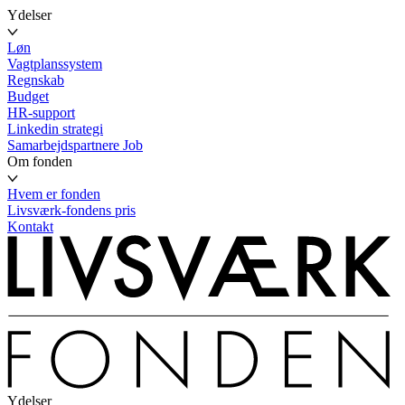
Ydelser
Løn
Vagtplanssystem
Regnskab
Budget
HR-support
Linkedin strategi
Samarbejdspartnere
Job
Om fonden
Hvem er fonden
Livsværk-fondens pris
Kontakt
Ydelser