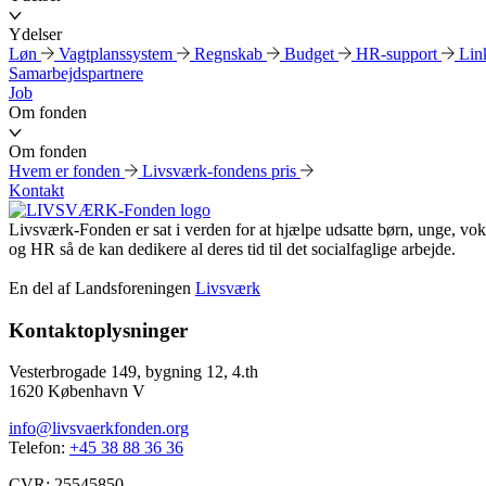
Ydelser
Løn
Vagtplanssystem
Regnskab
Budget
HR-support
Link
Samarbejdspartnere
Job
Om fonden
Om fonden
Hvem er fonden
Livsværk-fondens pris
Kontakt
Livsværk-Fonden er sat i verden for at hjælpe udsatte børn, unge, vo
og HR så de kan dedikere al deres tid til det socialfaglige arbejde.
En del af Landsforeningen
Livsværk
Kontaktoplysninger
Vesterbrogade 149, bygning 12, 4.th
1620 København V
info@livsvaerkfonden.org
Telefon:
+45 38 88 36 36
CVR: 25545850